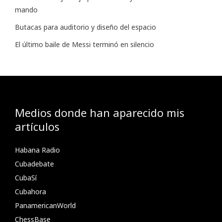
mando
Butacas para auditorio y diseño del espacio
El último baile de Messi terminó en silencio
Medios donde han aparecido mis
artículos
Habana Radio
Cubadebate
CubaSí
Cubahora
PanamericanWorld
ChessBase