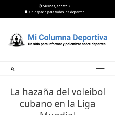
Saltar
viernes, agosto 7
al
Un espacio para todos los deportes
contenido
La hazaña del voleibol
cubano en la Liga