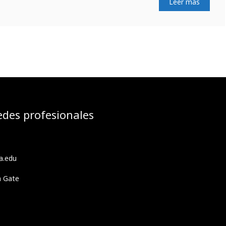
Leer más
edes profesionales
a.edu
h Gate