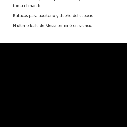
toma el mando
Butacas para auditorio y diseño del espacio
El último baile de Messi terminó en silencio