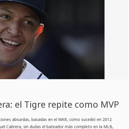
ra: el Tigre repite como MVP
iones absurdas, basadas en el WAR, como sucedió en 2012
guel Cabrera, sin dudas el bateador más completo en la MLB,