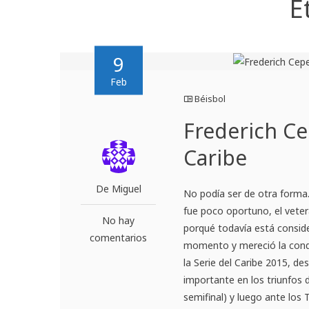
E
9
Feb
Béisbol
Frederich Ce
Caribe
De Miguel
No podía ser de otra forma.
fue poco oportuno, el vete
No hay
porqué todavía está consi
comentarios
momento y mereció la condic
la Serie del Caribe 2015, de
importante en los triunfos 
semifinal) y luego ante los