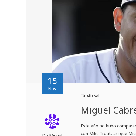
15
Nov
Béisbol
Miguel Cabre
Este año no hubo comparac
con Mike Trout, así que Mi
De Miguel