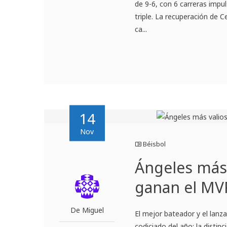
de 9-6, con 6 carreras impu
triple. La recuperación de 
ca...
14
Nov
Béisbol
Ángeles más 
ganan el MV
De Miguel
El mejor bateador y el lan
codiciado del año: la disti