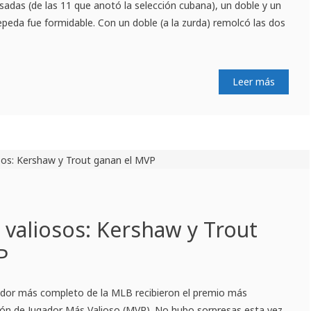
lsadas (de las 11 que anotó la selección cubana), un doble y un
Cepeda fue formidable. Con un doble (a la zurda) remolcó las dos
Leer más
valiosos: Kershaw y Trout
P
zador más completo de la MLB recibieron el premio más
nción de Jugador Más Valioso (MVP). No hubo sorpresas esta vez,