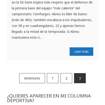
en la 50 Serie inspira más respeto que el defensor de
la primera base del equipo “más caliente” del
campeonato: Cienfuegos. Abreu es líder de bateo
(más de 460), también encabeza a los impulsadores,
con 58 y en cuadrangulares, 23 y apenas hemos
llegado a la mitad de la temporada. Si Abreu
mantuviera este ri...
Leer más
Paginación
Anteriores
1
2
3
de
entradas
¿QUIERES APARECER EN MI COLUMNA
DEPORTIVA?