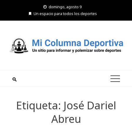
Saltar
domingo, agosto 9
al
Un espacio para todos los deportes
contenido
Etiqueta:
José Dariel
Abreu