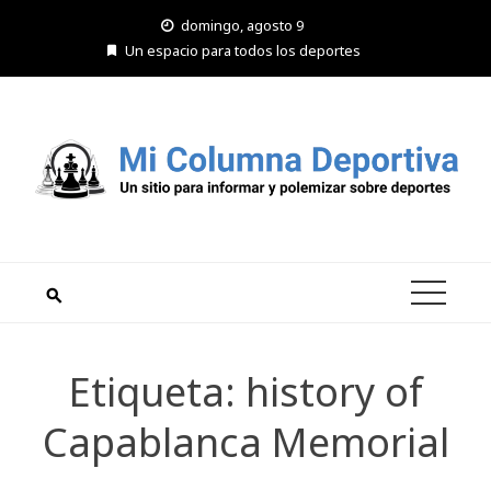
Saltar
domingo, agosto 9
al
Un espacio para todos los deportes
contenido
Etiqueta:
history of
Capablanca Memorial