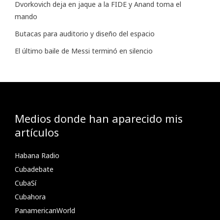
Dvorkovich deja en jaque a la FIDE y Anand toma el
mando
Butacas para auditorio y diseño del espacio
El último baile de Messi terminó en silencio
Medios donde han aparecido mis
artículos
Habana Radio
Cubadebate
CubaSí
Cubahora
PanamericanWorld