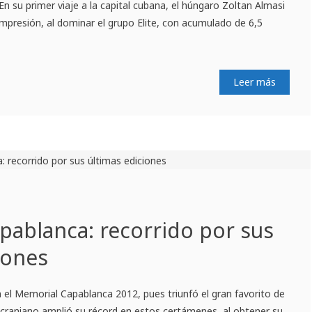
En su primer viaje a la capital cubana, el húngaro Zoltan Almasi
mpresión, al dominar el grupo Elite, con acumulado de 6,5
Leer más
pablanca: recorrido por sus
iones
el Memorial Capablanca 2012, pues triunfó el gran favorito de
 ucraniano amplió su récord en estos certámenes, al obtener su