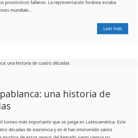
los pronósticos fallaron. La representación foránea estaba
nes mundiale...
Leer más
ablanca: una historia de
das
el torneo más importante que se juega en Latinoamérica. Este
tro décadas de existencia y en él han intervenido varios
 muchos de estos genios del llamado juego ciencia no