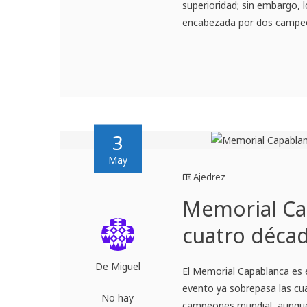
superioridad; sin embargo, 
encabezada por dos campeo
3
May
Ajedrez
Memorial Cap
cuatro déca
De Miguel
El Memorial Capablanca es 
evento ya sobrepasa las cua
No hay
campeones mundial, aunque