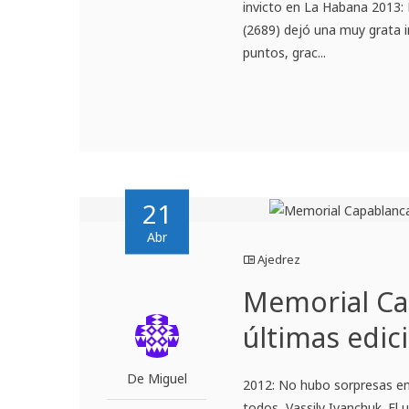
invicto en La Habana 2013: 
(2689) dejó una muy grata i
puntos, grac...
21
Abr
Ajedrez
Memorial Ca
últimas edic
De Miguel
2012: No hubo sorpresas en 
todos, Vassily Ivanchuk. El