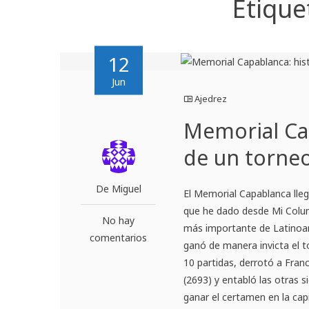
Etique
12
Jun
Ajedrez
Memorial Cap
de un torne
De Miguel
El Memorial Capablanca lle
que he dado desde Mi Colum
No hay
más importante de Latinoam
comentarios
ganó de manera invicta el 
10 partidas, derrotó a Fran
(2693) y entabló las otras s
ganar el certamen en la ca