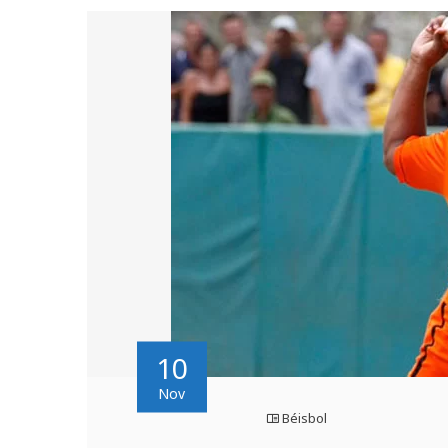
10
Nov
Béisbol