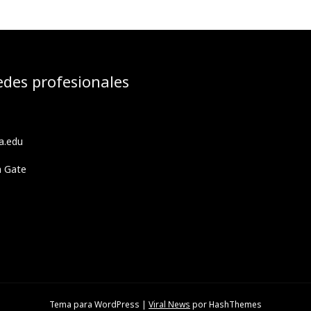
edes profesionales
a.edu
h Gate
Tema para WordPress
|
Viral News
por HashThemes