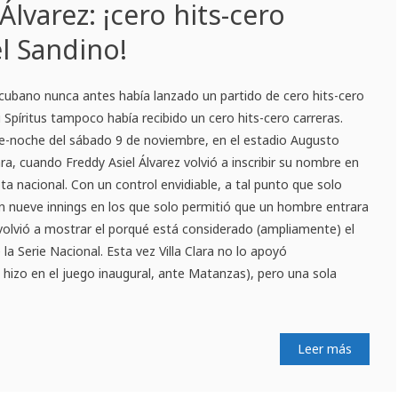
Álvarez: ¡cero hits-cero
el Sandino!
l cubano nunca antes había lanzado un partido de cero hits-cero
i Spíritus tampoco había recibido un cero hits-cero carreras.
e-noche del sábado 9 de noviembre, en el estadio Augusto
ra, cuando Freddy Asiel Álvarez volvió a inscribir su nombre en
lota nacional. Con un control envidiable, a tal punto que solo
n nueve innings en los que solo permitió que un hombre entrara
l volvió a mostrar el porqué está considerado (ampliamente) el
a Serie Nacional. Esta vez Villa Clara no lo apoyó
hizo en el juego inaugural, ante Matanzas), pero una sola
Leer más