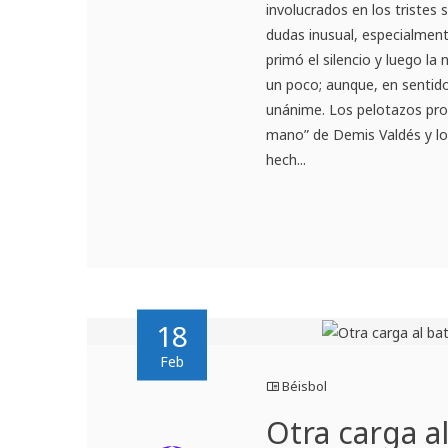
involucrados en los tristes
dudas inusual, especialment
primó el silencio y luego la
un poco; aunque, en sentido
unánime. Los pelotazos prop
mano” de Demis Valdés y l
hech...
18
Feb
Béisbol
Otra carga a