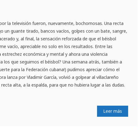
por la televisión fueron, nuevamente, bochornosas. Una recta
ego un guante tirado, bancos vacíos, golpes con un bate, sangre,
acerado y, al final, la sensación reforzada de que el béisbol
e vacío, apreciable no solo en los resultados. Entre las
 la estrechez económica y mental y ahora una violencia
a los que seguimos el béisbol? Una semana atrás, también a
suerte para la Federación cubana!) pudimos apreciar cómo el
a lanza por Vladimir García, volvió a golpear al villaclareño
recta alta, a la espalda, para que no hubiera lugar a las dudas.
Leer más