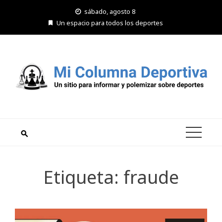
Saltar
sábado, agosto 8
al
Un espacio para todos los deportes
contenido
Etiqueta:
fraude