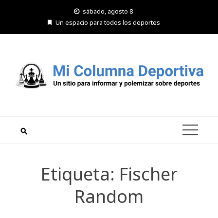
Saltar
sábado, agosto 8
al
Un espacio para todos los deportes
contenido
Etiqueta:
Fischer
Random