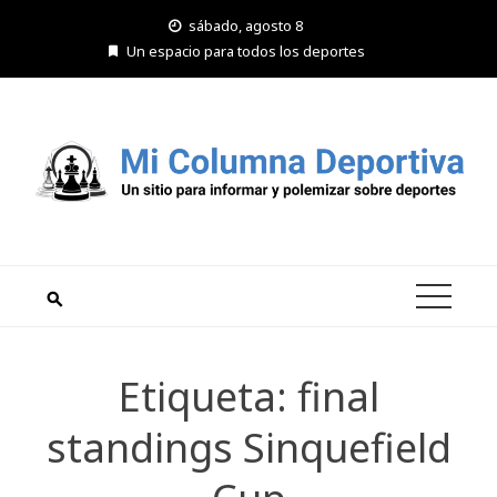
Saltar
sábado, agosto 8
al
Un espacio para todos los deportes
contenido
Etiqueta:
final
standings Sinquefield