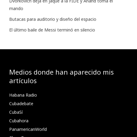
Dvorkovich deja en jaque a la FIDE y Anand toma el
mando
Butacas para auditorio y diseño del espacio
El último baile de Messi terminó en silencio
Medios donde han aparecido mis
artículos
Habana Radio
Cubadebate
CubaSí
Cubahora
PanamericanWorld