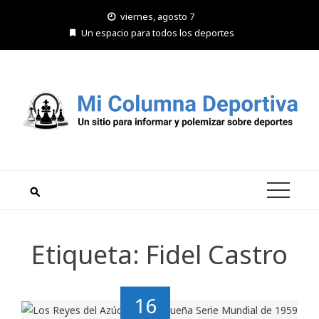
Saltar
viernes, agosto 7
al
Un espacio para todos los deportes
contenido
Etiqueta:
Fidel Castro
16