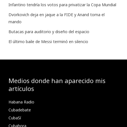
Infantino tendría los votos para privatizar la Copa Mundial
Dvorkovich deja en jaque a la FIDE y Anand toma el
mando
Butacas para auditorio y diseño del espacio
El último baile de Messi terminó en silencio
Medios donde han aparecido mis
artículos
Habana Radio
Cubadebate
CubaSí
Cubahora