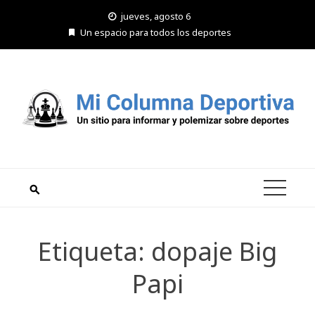
Saltar
jueves, agosto 6
al
Un espacio para todos los deportes
contenido
Etiqueta:
dopaje Big
Papi