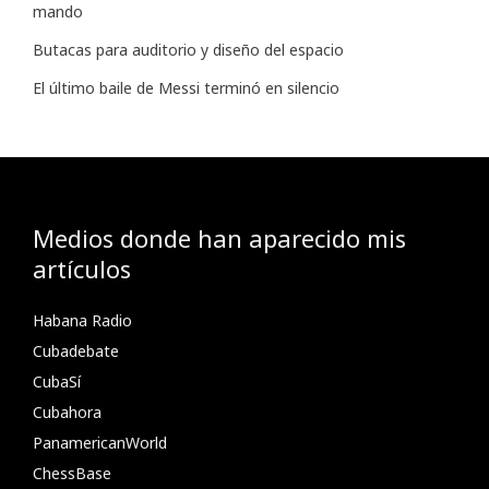
mando
Butacas para auditorio y diseño del espacio
El último baile de Messi terminó en silencio
Medios donde han aparecido mis
artículos
Habana Radio
Cubadebate
CubaSí
Cubahora
PanamericanWorld
ChessBase