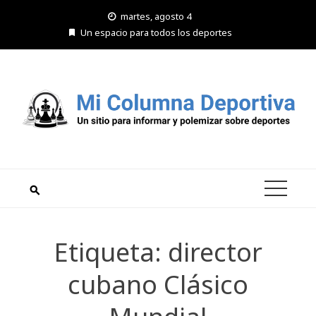
Saltar
martes, agosto 4
al
Un espacio para todos los deportes
contenido
Etiqueta:
director
cubano Clásico