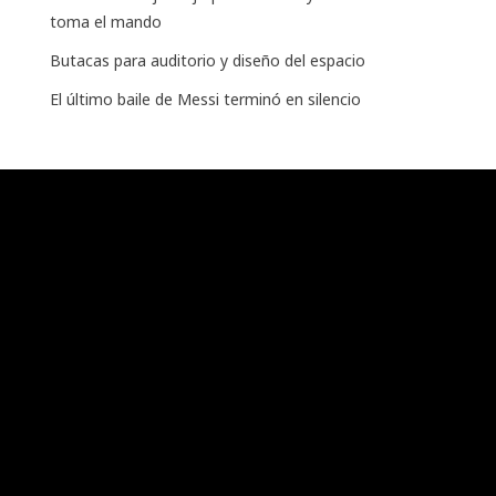
toma el mando
Butacas para auditorio y diseño del espacio
El último baile de Messi terminó en silencio