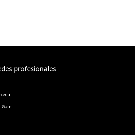
edes profesionales
a.edu
h Gate