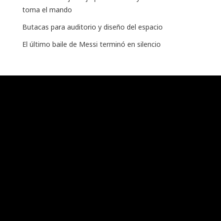
toma el mando
Butacas para auditorio y diseño del espacio
El último baile de Messi terminó en silencio