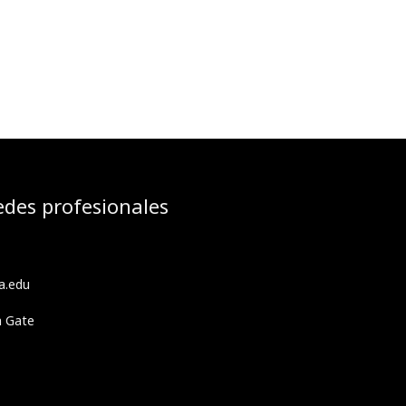
edes profesionales
a.edu
h Gate