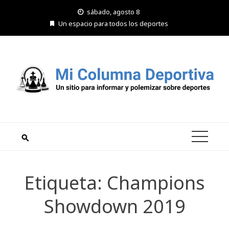
Saltar
sábado, agosto 8
al
Un espacio para todos los deportes
contenido
Etiqueta:
Champions
Showdown 2019