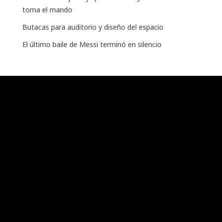
toma el mando
Butacas para auditorio y diseño del espacio
El último baile de Messi terminó en silencio