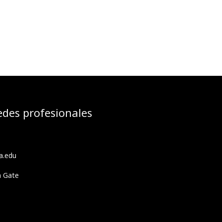
edes profesionales
a.edu
h Gate