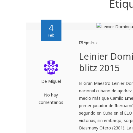
Etiq
4
Feb
Ajedrez
Leinier Dom
blitz 2015
De Miguel
El Gran Maestro Leinier Do
nacional cubano de ajedrez 
No hay
medio más que Camilo Erne
comentarios
primer jugador de Iberoamér
segundo en Cuba en el ELO 
victorias; sin embargo, sor
Diasmany Otero (2381). La r