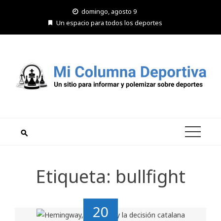
Saltar
domingo, agosto 9
al
Un espacio para todos los deportes
contenido
Etiqueta:
bullfight
20