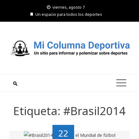
Saltar
viernes, agosto 7
al
Un espacio para todos los deportes
contenido
Etiqueta:
#Brasil2014
22