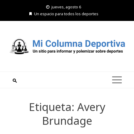
Saltar
jueves, agosto 6
al
Un espacio para todos los deportes
contenido
Etiqueta:
Avery
Brundage