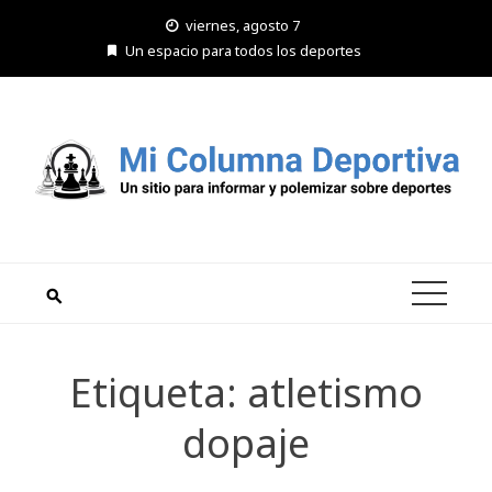
Saltar
viernes, agosto 7
al
Un espacio para todos los deportes
contenido
Etiqueta:
atletismo
dopaje