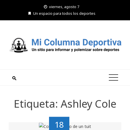
Saltar
viernes, agosto 7
al
Un espacio para todos los deportes
contenido
Etiqueta:
Ashley Cole
18