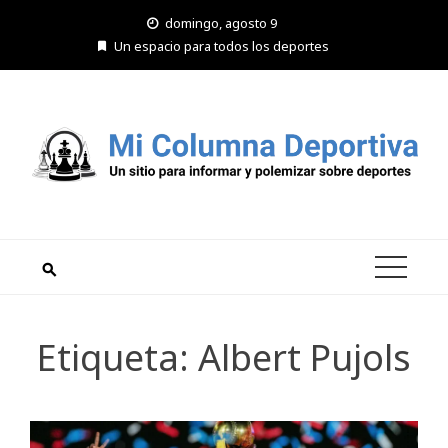
Saltar
domingo, agosto 9
al
Un espacio para todos los deportes
contenido
Etiqueta:
Albert Pujols