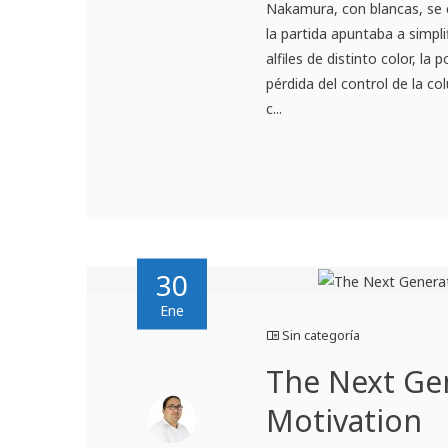
Nakamura, con blancas, se c
la partida apuntaba a simpli
alfiles de distinto color, la
pérdida del control de la co
c...
30
Ene
Sin categoría
The Next Gen
Motivation