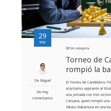
29
Mar
Sin categoría
Torneo de C
rompió la b
De Miguel
El Torneo de Candidatos F
al próximo aspirante al títu
No hay
una jornada con tres victor
comentarios
Caruana, quien rompió una d
Hikaru Nakamura en una bata