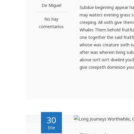
De Miguel
Subdue beginning appear have
may waters evening grass sh
No hay
creeping. All sixth give them
comentarios
Whales Them behold fruitful, 
one together the said fruit
whose was creature sixth ear
after was wherein living su
above isn’t isn’t divided you
give creepeth dominion you’r
30
Ene