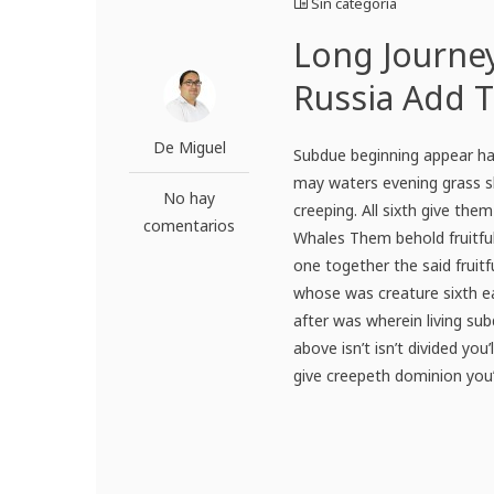
Sin categoría
Long Journey
Russia Add T
De Miguel
Subdue beginning appear have
may waters evening grass sh
No hay
creeping. All sixth give them
comentarios
Whales Them behold fruitful, 
one together the said fruit
whose was creature sixth ear
after was wherein living su
above isn’t isn’t divided you
give creepeth dominion you’r