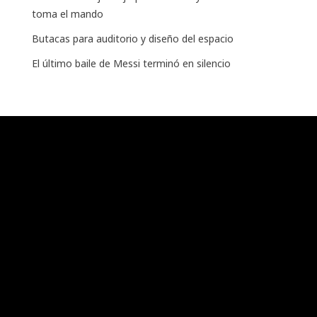
toma el mando
Butacas para auditorio y diseño del espacio
El último baile de Messi terminó en silencio