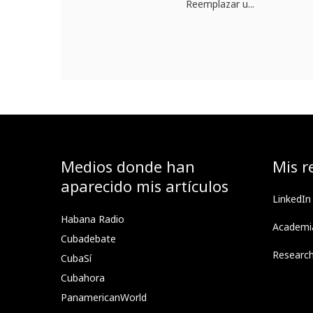
Reemplazar u...
Medios donde han
Mis r
aparecido mis artículos
LinkedIn
Habana Radio
Academi
Cubadebate
Researc
CubaSí
Cubahora
PanamericanWorld