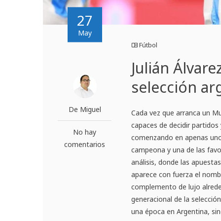
27
May
Fútbol
Julián Álvare
selección ar
De Miguel
Cada vez que arranca un Mun
capaces de decidir partidos
No hay
comenzando en apenas unos 
comentarios
campeona y una de las favor
análisis, donde las apuestas
aparece con fuerza el nombr
complemento de lujo alreded
generacional de la selección
una época en Argentina, sin