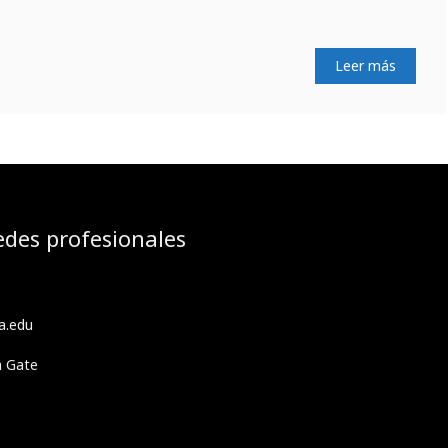
Leer más
edes profesionales
a.edu
h Gate