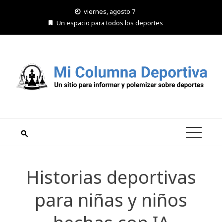
Saltar
viernes, agosto 7
al
Un espacio para todos los deportes
contenido
Historias deportivas
para niñas y niños