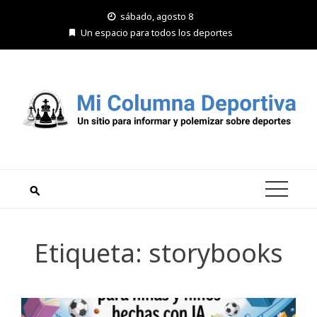
Saltar
sábado, agosto 8
al
Un espacio para todos los deportes
contenido
Etiqueta:
storybooks