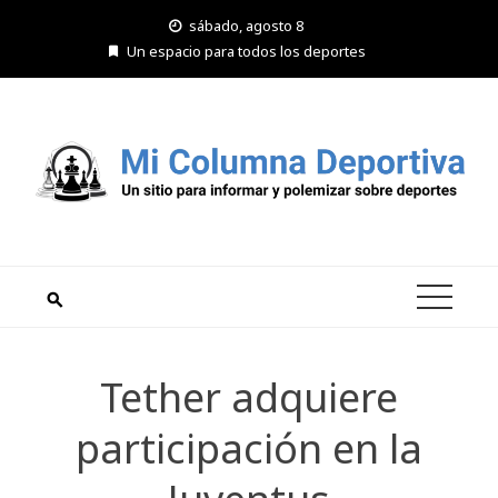
Saltar
sábado, agosto 8
al
Un espacio para todos los deportes
contenido
Tether adquiere
participación en la