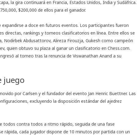
apa, la gira continuará en Francia, Estados Unidos, India y Sudáfrica.
50,000, $200,000 de ellos para el ganador.
de expandirse a doce en futuros eventos. Los participantes fueron
directas, rankings y torneos clasificatorios en línea. Entre ellos se
a, Nodirbek Abdusattorov, Alireza Firouzja, Gukesh como campeón
, quien obtuvo su plaza al ganar un clasificatorio en Chess.com.
 ingresó al torneo tras la renuncia de Viswanathan Anand a su
e juego
ovido por Carlsen y el fundador del evento Jan Henric Buettner. Las
onfiguraciones, excluyendo la disposición estándar del ajedrez
 de todos contra todos a ritmo rápido, seguida de una fase
ase rápida, cada jugador dispone de 10 minutos por partida con un