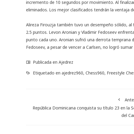
incremento de 10 segundos por movimiento. Al finaliza
eliminados. Los mejor clasificados tendrán la ventaja de
Alireza Firouzja también tuvo un desempeño sólido, al 
2.5 puntos. Levon Aronian y Vladimir Fedoseev enfrentan
punto cada uno. Aronian sufrió una derrota temprana de
Fedoseev, a pesar de vencer a Carlsen, no logró sumar 
Publicada en
Ajedrez
Etiquetado en
ajedrez960
,
Chess960
,
Freestyle Che
Ante
República Dominicana conquista su título 23 en la S
del Ca