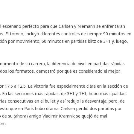
el escenario perfecto para que Carlsen y Niemann se enfrentaran
. El torneo, incluyó diferentes controles de tiempo: 90 minutos en
ción por movimiento; 60 minutos en partidas blitz de 3+1 y, luego,
omento de su carrera, la diferencia de nivel en partidas rápidas
odos los formatos, demostró por qué es considerado el mejor.
r 17.5 a 12.5. La victoria fue especialmente clara en la sección de
. En las secciones más rápidas, de 3+1 y 1+1, hubo más igualdad,
s consecutivas en el bullet y así redujo la desventaja; pero, de
uesto que en París hubo drama. Carlsen perdió dos partidas por
o de su (ahora) amigo Vladimir Kramnik se quejó de mal
com.