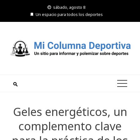
Saltar
sábado, agosto 8
al
Un espacio para todos los deportes
contenido
Geles energéticos, un
complemento clave