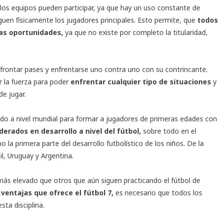
los equipos pueden participar, ya que hay un uso constante de
guen físicamente los jugadores principales. Esto permite, que
todos
mas oportunidades,
ya que no existe por completo la titularidad,
frontar pases y enfrentarse uno contra uno con su contrincante.
 la fuerza para poder
enfrentar cualquier tipo de situaciones
y
de jugar.
ado a nivel mundial para formar a jugadores de primeras edades con
derados en desarrollo a nivel del fútbol,
sobre todo en el
a primera parte del desarrollo futbolístico de los niños. De la
, Uruguay y Argentina.
más elevado que otros que aún siguen practicando el fútbol de
 ventajas que ofrece el fútbol 7,
es necesario que todos los
ta disciplina.