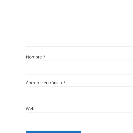
Nombre
*
Correo electrónico
*
Web