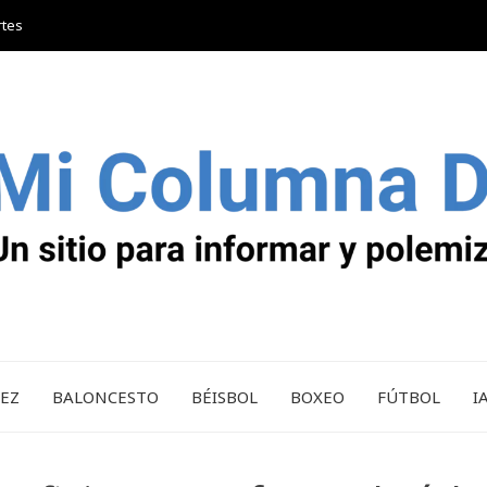
rtes
REZ
BALONCESTO
BÉISBOL
BOXEO
FÚTBOL
I