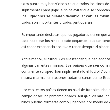
Otro punto muy beneficioso es que todos los niños de 
suplementes para jugar, a fin de evitar que se sobrecar
los jugadores se puedan desarrollar con las mis
todos son importantes y todos participarán.
Es importante destacar, que los jugadores tienen que a
Esto hace que los niños, desde pequeños, puedan tener
así ganar experiencia positiva y tener siempre el placer 
Actualmente, el fútbol 7 es el estándar que han adopt
algunas variantes mínimas.
Los países que son consi
continente europeo, han implementado el fútbol 7 como l
misma manera, en naciones sudamericanas como Brasil
Por eso, estos países tienen un nivel de futbol mucho 
campo desde las primeras edades.
Así que viendo las
niños puedan formarse como jugadores por medio de es