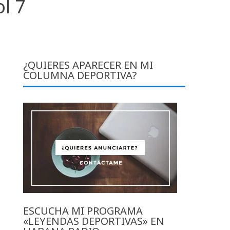
l 7
¿QUIERES APARECER EN MI
COLUMNA DEPORTIVA?
ESCUCHA MI PROGRAMA
«LEYENDAS DEPORTIVAS» EN