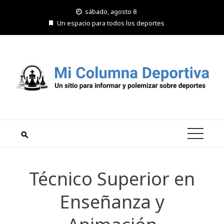
Saltar
sábado, agosto 8
al
Un espacio para todos los deportes
contenido
Técnico Superior en
Enseñanza y