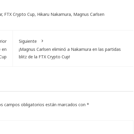
r
,
FTX Crypto Cup
,
Hikaru Nakamura
,
Magnus Carlsen
rior
Siguiente
e en
¡Magnus Carlsen eliminó a Nakamura en las partidas
 Cup
blitz de la FTX Crypto Cup!
os campos obligatorios están marcados con
*