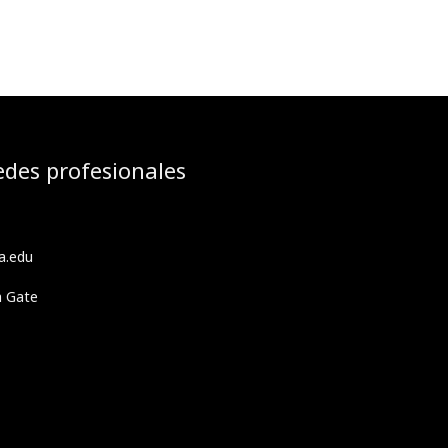
edes profesionales
a.edu
h Gate