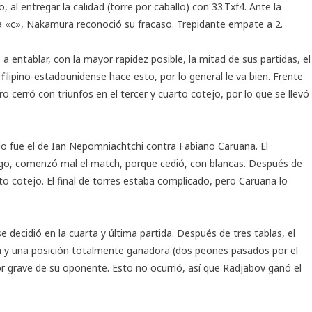
al entregar la calidad (torre por caballo) con 33.Txf4. Ante la
a «c», Nakamura reconoció su fracaso. Trepidante empate a 2.
a entablar, con la mayor rapidez posible, la mitad de sus partidas, el
filipino-estadounidense hace esto, por lo general le va bien. Frente
cerró con triunfos en el tercer y cuarto cotejo, por lo que se llevó
o fue el de Ian Nepomniachtchi contra Fabiano Caruana. El
argo, comenzó mal el match, porque cedió, con blancas. Después de
to cotejo. El final de torres estaba complicado, pero Caruana lo
 decidió en la cuarta y última partida. Después de tres tablas, el
aja y una posición totalmente ganadora (dos peones pasados por el
ror grave de su oponente. Esto no ocurrió, así que Radjabov ganó el