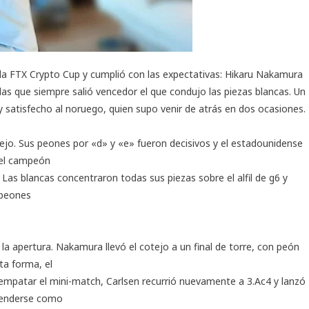
 la
FTX Crypto Cup
y cumplió con las expectativas: Hikaru Nakamura
las que siempre salió vencedor el que condujo las piezas blancas. Un
satisfecho al noruego, quien supo venir de atrás en dos ocasiones.
jo. Sus peones por «d» y «e» fueron decisivos y el estadounidense
 el campeón
. Las blancas concentraron todas sus piezas sobre el alfil de g6 y
s peones
 la apertura. Nakamura llevó el cotejo a un final de torre, con peón
ta forma, el
empatar el mini-match, Carlsen recurrió nuevamente a 3.Ac4 y lanzó
fenderse como