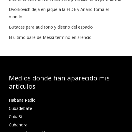
Dvorkovich deja en jaque a la FIDE y Anand toma el
mando
Butacas para auditorio y diseño del espacio
El último baile de Messi terminó en silencio
Medios donde han aparecido mis
artículos
Habana Radio
Cubadebate
CubaSí
Cubahora