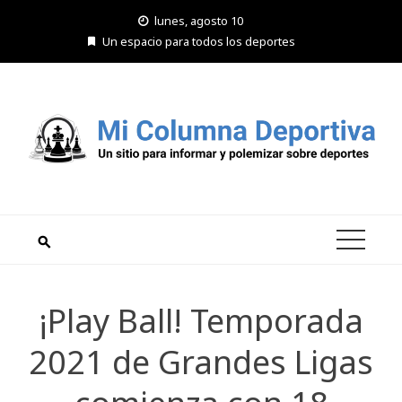
Saltar
lunes, agosto 10
al
Un espacio para todos los deportes
contenido
¡Play Ball! Temporada
2021 de Grandes Ligas