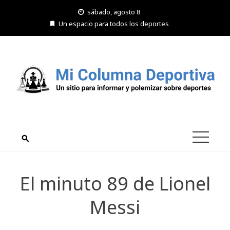
Saltar
sábado, agosto 8
al
Un espacio para todos los deportes
contenido
El minuto 89 de Lionel
Messi