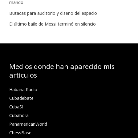
mando
Butacas para auditorio y diseño del espacio
El último baile de Messi terminó en silencio
Medios donde han aparecido mis
artículos
Habana Radio
Cubadebate
CubaSí
Cubahora
PanamericanWorld
ChessBase