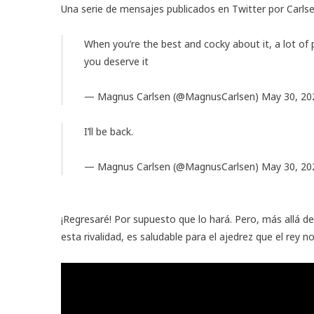
Una serie de mensajes publicados en Twitter por Carlsen
When you’re the best and cocky about it, a lot of 
you deserve it
— Magnus Carlsen (@MagnusCarlsen)
May 30, 20
I’ll be back.
— Magnus Carlsen (@MagnusCarlsen)
May 30, 20
¡Regresaré! Por supuesto que lo hará. Pero, más allá d
esta rivalidad, es saludable para el ajedrez que el rey n