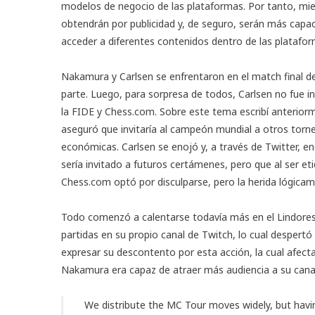
modelos de negocio de las plataformas. Por tanto, mie
obtendrán por publicidad y, de seguro, serán más capa
acceder a diferentes contenidos dentro de las platafor
Nakamura y Carlsen se enfrentaron en el match final de
parte. Luego, para sorpresa de todos, Carlsen no fue i
la FIDE y Chess.com. Sobre este tema
escribí anterior
aseguró que invitaría al campeón mundial a otros tor
económicas. Carlsen se enojó y, a través de Twitter, e
sería invitado a futuros certámenes, pero que al ser et
Chess.com optó por disculparse, pero la herida lógicam
Todo comenzó a calentarse todavía más en el Lindores
partidas en su propio canal de Twitch, lo cual despertó
expresar su descontento por esta acción, la cual afect
Nakamura era capaz de atraer más audiencia a su cana
We distribute the MC Tour moves widely, but havi