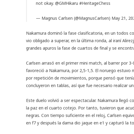
not okay.
@GMHikaru
#HeritageChess
— Magnus Carlsen (@MagnusCarlsen)
May 21, 20
Nakamura dominó la fase clasificatoria, en un todos co
vio obligado a superar, en la última ronda, al iraní Ali
grandes apuros la fase de cuartos de final y se encontra
Carlsen arrasó en el primer mini match, al barrer por 3
favoreció a Nakamura, por 2,5-1,5. El noruego estuvo m
por repetición de movimientos, porque pensó que tenía
concluyeron en tablas, así que fue necesario realizar un
Este duelo volvió a ser espectacular. Nakamura llegó con
la paz en el cuarto cotejo. Por tanto, tuvieron que acud
negras. Con tiempo suficiente en el reloj, Carlsen equiv
en f7 y después la dama dio jaque en e1 y capturó la t