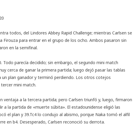
20
ntra todos, del Lindores Abbey Rapid Challenge; mientras Carlsen se
rezja Firouza para entrar en el grupo de los ocho. Ambos pasaron sin
ron en la semifinal.
-0. Todo parecía decidido; sin embargo, el segundo mini match
uy cerca de ganar la primera partida; luego dejó pasar las tablas
 un plan ganador y terminó perdiendo. Los otros cotejos
 tercer mini match.
 ventaja a la tercera partida; pero Carlsen triunfó y, luego, firmaron
ir a la partida de «muerte súbita». El estadounidense eligió las
ocó el plan y 39.Tc4 lo condujo al abismo, porque Naka tomó el alfil
orre en b4. Desesperado, Carlsen reconoció su derrota.