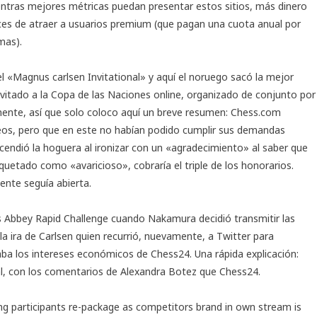
ntras mejores métricas puedan presentar estos sitios, más dinero
ces de atraer a usuarios premium (que pagan una cuota anual por
mas).
l «Magnus carlsen Invitational» y aquí el noruego sacó la mejor
nvitado a la Copa de las Naciones online, organizado de conjunto por
mente
, así que solo coloco aquí un breve resumen: Chess.com
neos, pero que en este no habían podido cumplir sus demandas
ncendió la hoguera al ironizar con un «agradecimiento» al saber que
iquetado como «avaricioso», cobraría el triple de los honorarios.
ente seguía abierta.
 Abbey Rapid Challenge cuando Nakamura decidió transmitir las
 la ira de Carlsen quien recurrió, nuevamente, a Twitter para
aba los intereses económicos de Chess24. Una rápida explicación:
l, con los comentarios de Alexandra Botez que Chess24.
ng participants re-package as competitors brand in own stream is