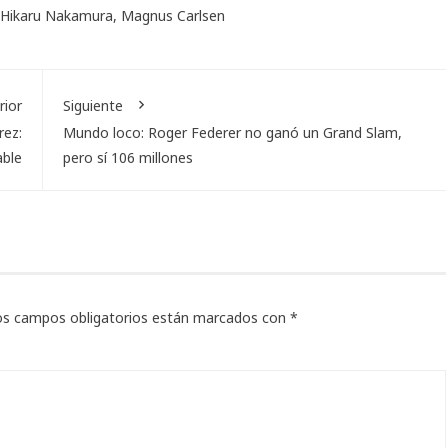
Hikaru Nakamura
,
Magnus Carlsen
rior
Siguiente
rez:
Mundo loco: Roger Federer no ganó un Grand Slam,
able
pero sí 106 millones
os campos obligatorios están marcados con
*