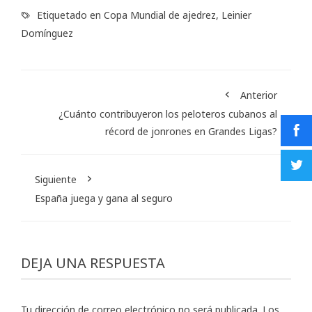
Etiquetado en
Copa Mundial de ajedrez
,
Leinier
Domínguez
Anterior
¿Cuánto contribuyeron los peloteros cubanos al
récord de jonrones en Grandes Ligas?
Siguiente
España juega y gana al seguro
DEJA UNA RESPUESTA
Tu dirección de correo electrónico no será publicada.
Los