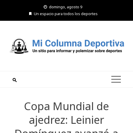
Saltar
domingo, agosto 9
al
Un espacio para todos los deportes
contenido
Copa Mundial de
ajedrez: Leinier