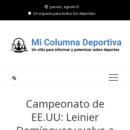
Saltar
jueves, agosto 6
al
Un espacio para todos los deportes
contenido
Campeonato de
EE.UU: Leinier