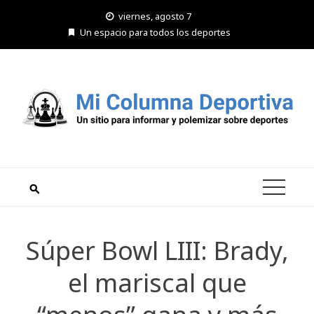
Saltar
viernes, agosto 7
al
Un espacio para todos los deportes
contenido
Súper Bowl LIII: Brady,
el mariscal que