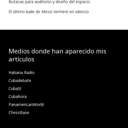
Butacas para auditorio y diseño del espacio
El último baile de Messi terminó en silencio
Medios donde han aparecido mis
artículos
Habana Radio
Cubadebate
CubaSí
Cubahora
PanamericanWorld
ChessBase