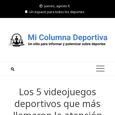
Saltar
jueves, agosto 6
al
Un espacio para todos los deportes
contenido
Los 5 videojuegos
deportivos que más