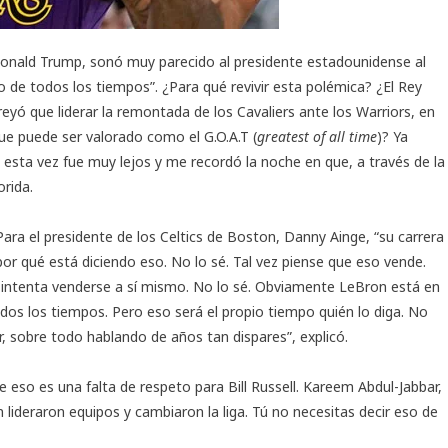
Donald Trump, sonó muy parecido al presidente estadounidense al
de todos los tiempos”. ¿Para qué revivir esta polémica? ¿El Rey
reyó que liderar la remontada de los Cavaliers ante los Warriors, en
que puede ser valorado como el G.O.A.T (
greatest of all time
)? Ya
esta vez fue muy lejos y me recordó la noche en que, a través de la
orida.
Para el presidente de los Celtics de Boston, Danny Ainge, “su carrera
r qué está diciendo eso. No lo sé. Tal vez piense que eso vende.
intenta venderse a sí mismo. No lo sé. Obviamente LeBron está en
dos los tiempos. Pero eso será el propio tiempo quién lo diga. No
r, sobre todo hablando de años tan dispares”, explicó.
 eso es una falta de respeto para Bill Russell. Kareem Abdul-Jabbar,
lideraron equipos y cambiaron la liga. Tú no necesitas decir eso de