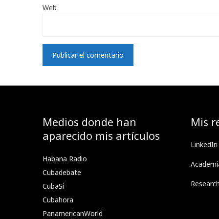
Web
Medios donde han
Mis r
aparecido mis artículos
LinkedIn
Habana Radio
Academi
Cubadebate
Researc
CubaSí
Cubahora
PanamericanWorld