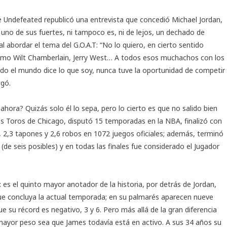
he Undefeated republicó una entrevista que concedió Michael Jordan,
uno de sus fuertes, ni tampoco es, ni de lejos, un dechado de
 abordar el tema del G.O.A.T: “No lo quiero, en cierto sentido
 como Wilt Chamberlain, Jerry West… A todos esos muchachos con los
odo el mundo dice lo que soy, nunca tuve la oportunidad de competir
egó.
hora? Quizás solo él lo sepa, pero lo cierto es que no salido bien
os Toros de Chicago, disputó 15 temporadas en la NBA, finalizó con
, 2,3 tapones y 2,6 robos en 1072 juegos oficiales; además, terminó
de seis posibles) y en todas las finales fue considerado el Jugador
es el quinto mayor anotador de la historia, por detrás de Jordan,
e concluya la actual temporada; en su palmarés aparecen nueve
e su récord es negativo, 3 y 6. Pero más allá de la gran diferencia
e mayor peso sea que James todavía está en activo. A sus 34 años su