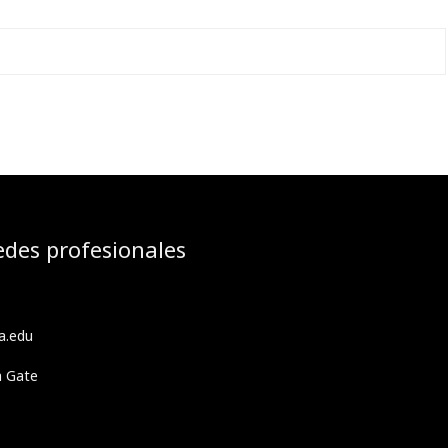
edes profesionales
a.edu
h Gate