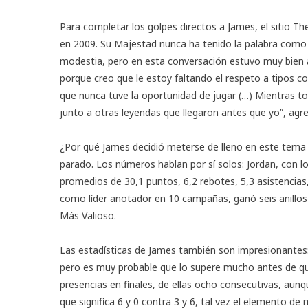
Para completar los golpes directos a James, el sitio T
en 2009. Su Majestad nunca ha tenido la palabra como 
modestia, pero en esta conversación estuvo muy bien al
porque creo que le estoy faltando el respeto a tipos
que nunca tuve la oportunidad de jugar (…) Mientras t
junto a otras leyendas que llegaron antes que yo”, agr
¿Por qué James decidió meterse de lleno en este tema a
parado. Los números hablan por sí solos: Jordan, con l
promedios de 30,1 puntos, 6,2 rebotes, 5,3 asistencias
como líder anotador en 10 campañas, ganó seis anillos (
Más Valioso.
Las estadísticas de James también son impresionantes: 
pero es muy probable que lo supere mucho antes de qu
presencias en finales, de ellas ocho consecutivas, aunqu
que significa 6 y 0 contra 3 y 6, tal vez el elemento d