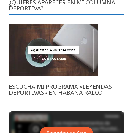
¿QUIERES APARECER EN MI COLUMNA
DEPORTIVA?
ESCUCHA MI PROGRAMA «LEYENDAS
DEPORTIVAS» EN HABANA RADIO