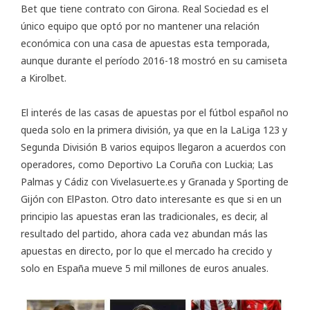
Bet que tiene contrato con Girona. Real Sociedad es el
único equipo que optó por no mantener una relación
económica con una casa de apuestas esta temporada,
aunque durante el período 2016-18 mostró en su camiseta
a Kirolbet.
El interés de las casas de apuestas por el fútbol español no
queda solo en la primera división, ya que en la LaLiga 123 y
Segunda División B varios equipos llegaron a acuerdos con
operadores, como Deportivo La Coruña con Luckia; Las
Palmas y Cádiz con Vivelasuerte.es y Granada y Sporting de
Gijón con ElPaston. Otro dato interesante es que si en un
principio las apuestas eran las tradicionales, es decir, al
resultado del partido, ahora cada vez abundan más las
apuestas en directo, por lo que el mercado ha crecido y
solo en España mueve 5 mil millones de euros anuales.