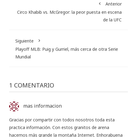
Anterior
Circo Khabib vs. McGregor: la peor puesta en escena
de la UFC
Siguiente
Playoff MLB: Puig y Gurriel, más cerca de otra Serie
Mundial
1 COMENTARIO
mas informacion
Gracias por compartir con todos nosotros toda esta
practica información. Con estos granitos de arena
hacemos màs grande la montaña Internet. Enhorabuena