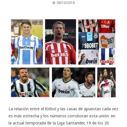
08/10/2018
La relación entre el fútbol y las casas de apuestas cada vez
es más estrecha y los números corroboran esta unión: en
la actual temporada de la Liga Santander, 19 de los 20