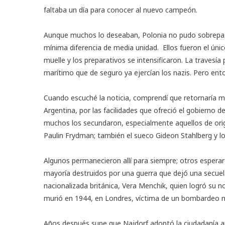
faltaba un día para conocer al nuevo campeón.
Aunque muchos lo deseaban, Polonia no pudo sobrepas
mínima diferencia de media unidad. Ellos fueron el únic
muelle y los preparativos se intensificaron. La travesía
marítimo que de seguro ya ejercían los nazis. Pero en
Cuando escuché la noticia, comprendí que retornaría 
Argentina, por las facilidades que ofreció el gobierno de
muchos los secundaron, especialmente aquellos de ori
Paulin Frydman; también el sueco Gideon Stahlberg y los 
Algunos permanecieron allí para siempre; otros esperaron
mayoría destruidos por una guerra que dejó una secuel
nacionalizada británica, Vera Menchik, quien logró su n
murió en 1944, en Londres, víctima de un bombardeo n
Años después supe que Najdorf adoptó la ciudadanía arg