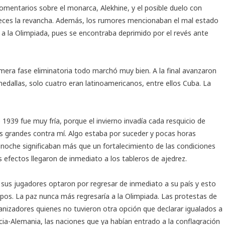
omentarios sobre el monarca, Alekhine, y el posible duelo con
veces la revancha. Además, los rumores mencionaban el mal estado
 a la Olimpiada, pues se encontraba deprimido por el revés ante
imera fase eliminatoria todo marchó muy bien. A la final avanzaron
 medallas, solo cuatro eran latinoamericanos, entre ellos Cuba. La
1939 fue muy fría, porque el invierno invadía cada resquicio de
más grandes contra mí. Algo estaba por suceder y pocas horas
noche significaban más que un fortalecimiento de las condiciones
 efectos llegaron de inmediato a los tableros de ajedrez.
e sus jugadores optaron por regresar de inmediato a su país y esto
ipos. La paz nunca más regresaría a la Olimpiada. Las protestas de
nizadores quienes no tuvieron otra opción que declarar igualados a
ia-Alemania, las naciones que ya habían entrado a la conflagración