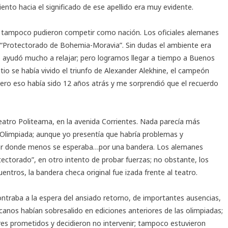
nto hacia el significado de ese apellido era muy evidente.
os tampoco pudieron competir como nación. Los oficiales alemanes
de “Protectorado de Bohemia-Moravia”. Sin dudas el ambiente era
 ayudó mucho a relajar; pero logramos llegar a tiempo a Buenos
tio se había vivido el triunfo de Alexander Alekhine, el campeón
pero eso había sido 12 años atrás y me sorprendió que el recuerdo
teatro Politeama, en la avenida Corrientes. Nada parecía más
 Olimpiada; aunque yo presentía que habría problemas y
or donde menos se esperaba…por una bandera. Los alemanes
tectorado”, en otro intento de probar fuerzas; no obstante, los
ntros, la bandera checa original fue izada frente al teatro.
ntraba a la espera del ansiado retorno, de importantes ausencias,
nos habían sobresalido en ediciones anteriores de las olimpiadas;
res prometidos y decidieron no intervenir; tampoco estuvieron