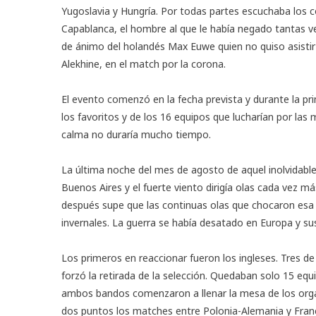
Yugoslavia y Hungría. Por todas partes escuchaba los c
Capablanca, el hombre al que le había negado tantas 
de ánimo del holandés Max Euwe quien no quiso asistir
Alekhine, en el match por la corona.
El evento comenzó en la fecha prevista y durante la pr
los favoritos y de los 16 equipos que lucharían por las
calma no duraría mucho tiempo.
La última noche del mes de agosto de aquel inolvidable 
Buenos Aires y el fuerte viento dirigía olas cada vez 
después supe que las continuas olas que chocaron esa 
invernales. La guerra se había desatado en Europa y sus
Los primeros en reaccionar fueron los ingleses. Tres d
forzó la retirada de la selección. Quedaban solo 15 equ
ambos bandos comenzaron a llenar la mesa de los orga
dos puntos los matches entre Polonia-Alemania y Franc