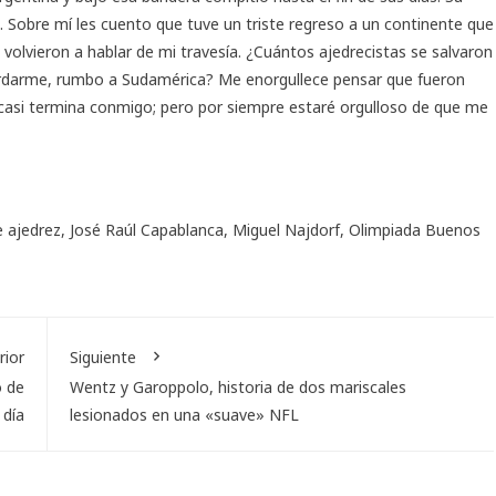
. Sobre mí les cuento que tuve un triste regreso a un continente que
olvieron a hablar de mi travesía. ¿Cuántos ajedrecistas se salvaron
ordarme, rumbo a Sudamérica? Me enorgullece pensar que fueron
casi termina conmigo; pero por siempre estaré orgulloso de que me
e ajedrez
,
José Raúl Capablanca
,
Miguel Najdorf
,
Olimpiada Buenos
rior
Siguiente
o de
Wentz y Garoppolo, historia de dos mariscales
 día
lesionados en una «suave» NFL