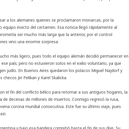
ar a los alemanes quienes se proclamaron monarcas, por la
o equipo invicto del certamen. Esa noticia llegó rápidamente al
 prometía ser mucho más larga que la anterior, por el control
tones vino una enorme sorpresa.
mucho más ligero, pues todo el equipo alemán decidió permanecer en
 ese país; pero no estuvieron solos en el exilio voluntario, ya que
gen judío. En Buenos Aires quedaron los polacos
Miguel Najdorf
y
checos Jiri Pelikan y Karel Skalicka.
 el fin del conflicto bélico para retornar a sus antiguos hogares, la
a de decenas de millones de muertos. Conmigo regresó la rusa,
ovena corona mundial consecutiva. Este fue su último viaje, pues
azi.
entina y bajo esa bandera compitió hasta el fin de sus días. Su