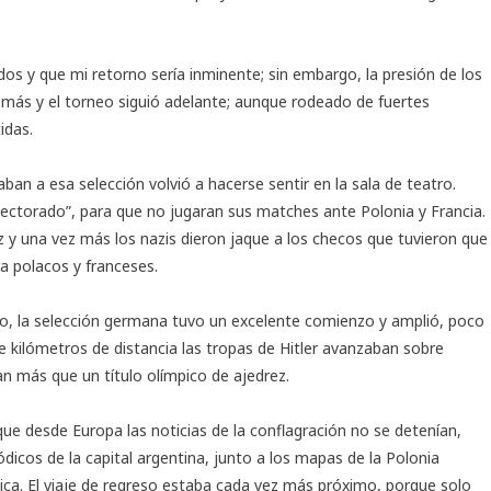
os y que mi retorno sería inminente; sin embargo, la presión de los
 más y el torneo siguió adelante; aunque rodeado de fuertes
idas.
an a esa selección volvió a hacerse sentir en la sala de teatro.
ectorado”, para que no jugaran sus matches ante Polonia y Francia.
z y una vez más los nazis dieron jaque a los checos que tuvieron que
ra polacos y franceses.
o, la selección germana tuvo un excelente comienzo y amplió, poco
de kilómetros de distancia las tropas de Hitler avanzaban sobre
n más que un título olímpico de ajedrez.
e desde Europa las noticias de la conflagración no se detenían,
ódicos de la capital argentina, junto a los mapas de la Polonia
ética. El viaje de regreso estaba cada vez más próximo, porque solo