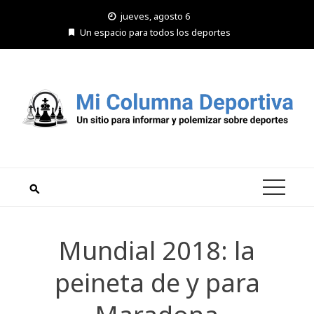
Saltar
jueves, agosto 6
al
Un espacio para todos los deportes
contenido
Mundial 2018: la
peineta de y para