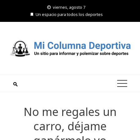
Saltar
viernes, agosto 7
al
Un espacio para todos los deportes
contenido
No me regales un
carro, déjame