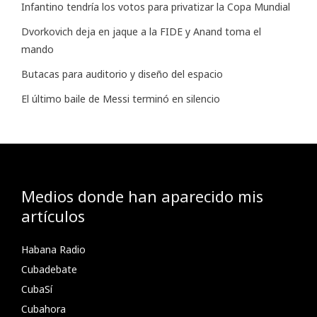
Infantino tendría los votos para privatizar la Copa Mundial
Dvorkovich deja en jaque a la FIDE y Anand toma el
mando
Butacas para auditorio y diseño del espacio
El último baile de Messi terminó en silencio
Medios donde han aparecido mis
artículos
Habana Radio
Cubadebate
CubaSí
Cubahora