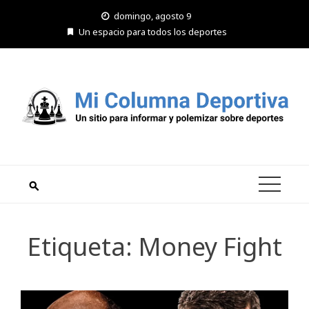
Saltar
domingo, agosto 9
al
Un espacio para todos los deportes
contenido
Etiqueta:
Money Fight