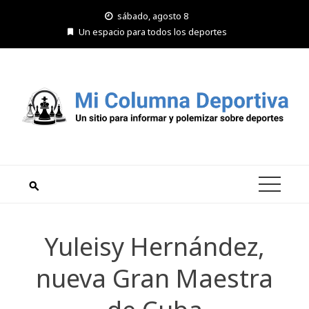
Saltar
sábado, agosto 8
al
Un espacio para todos los deportes
contenido
Yuleisy Hernández,
nueva Gran Maestra