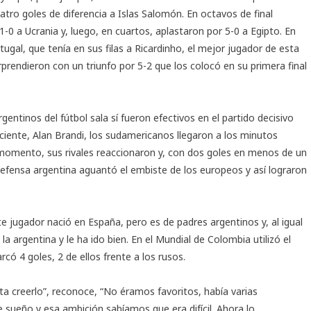
ro goles de diferencia a Islas Salomón. En octavos de final
1-0 a Ucrania y, luego, en cuartos, aplastaron por 5-0 a Egipto. En
ugal, que tenía en sus filas a Ricardinho, el mejor jugador de esta
prendieron con un triunfo por 5-2 que los colocó en su primera final
argentinos del fútbol sala sí fueron efectivos en el partido decisivo
ciente, Alan Brandi, los sudamericanos llegaron a los minutos
 momento, sus rivales reaccionaron y, con dos goles en menos de un
efensa argentina aguantó el embiste de los europeos y así lograron
ste jugador nació en España, pero es de padres argentinos y, al igual
la argentina y le ha ido bien. En el Mundial de Colombia utilizó el
rcó 4 goles, 2 de ellos frente a los rusos.
a creerlo”, reconoce, “No éramos favoritos, había varias
sueño y esa ambición sabíamos que era difícil. Ahora lo