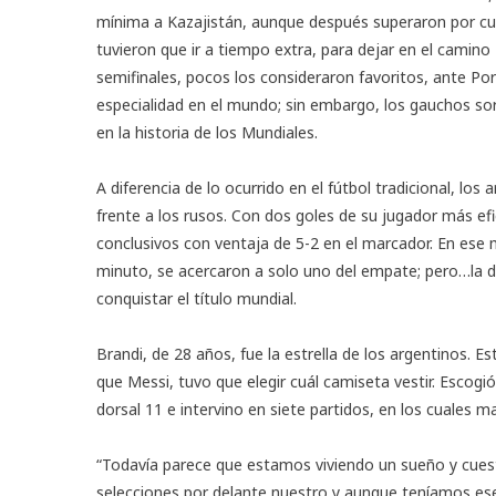
mínima a Kazajistán, aunque después superaron por cuat
tuvieron que ir a tiempo extra, para dejar en el camino 
semifinales, pocos los consideraron favoritos, ante Port
especialidad en el mundo; sin embargo, los gauchos sor
en la historia de los Mundiales.
A diferencia de lo ocurrido en el fútbol tradicional, los 
frente a los rusos. Con dos goles de su jugador más efi
conclusivos con ventaja de 5-2 en el marcador. En ese
minuto, se acercaron a solo uno del empate; pero…la d
conquistar el título mundial.
Brandi, de 28 años, fue la estrella de los argentinos. E
que Messi, tuvo que elegir cuál camiseta vestir. Escogió 
dorsal 11 e intervino en siete partidos, en los cuales ma
“Todavía parece que estamos viviendo un sueño y cuest
selecciones por delante nuestro y aunque teníamos ese 