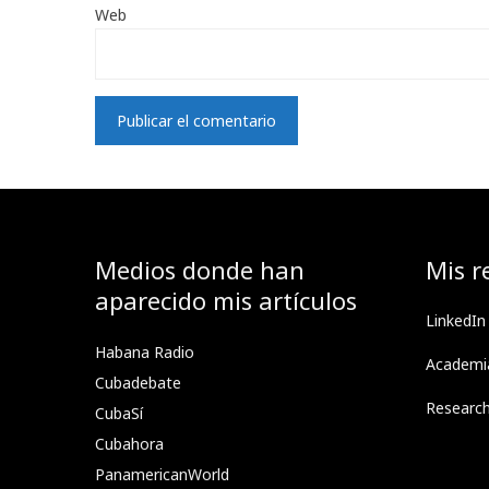
Web
Medios donde han
Mis r
aparecido mis artículos
LinkedIn
Habana Radio
Academi
Cubadebate
Researc
CubaSí
Cubahora
PanamericanWorld