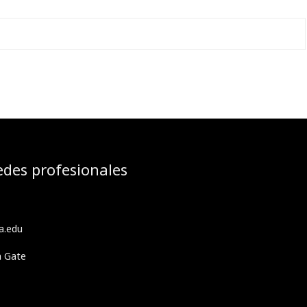
edes profesionales
a.edu
h Gate