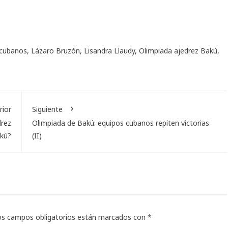
 cubanos
,
Lázaro Bruzón
,
Lisandra Llaudy
,
Olimpiada ajedrez Bakú
,
rior
Siguiente
drez
Olimpiada de Bakú: equipos cubanos repiten victorias
kú?
(II)
os campos obligatorios están marcados con
*